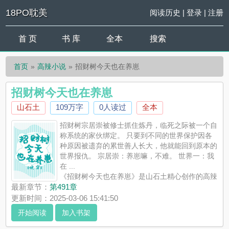
18PO耽美
阅读历史
|
登录
|
注册
首 页
书 库
全本
搜索
首页
高辣小说
招财树今天也在养崽
招财树今天也在养崽
山石土
109万字
0人读过
全本
招财树宗居崇被修士抓住炼丹，临死之际被一个自
称系统的家伙绑定。 只要到不同的世界保护因各
种原因被遗弃的累世善人长大，他就能回到原本的
世界报仇。 宗居崇：养崽嘛，不难。 世界一：我
在 ...
《招财树今天也在养崽》是山石土精心创作的高辣
小说，18PO耽美实时更新招财树今天也在养崽最新章节并且提供
最新章节：
第491章
无弹窗阅读，书友所发表的招财树今天也在养崽评论，并不代表
更新时间：2025-03-06 15:41:50
18PO耽美赞同或者支持招财树今天也在养崽读者的观点。
开始阅读
加入书架