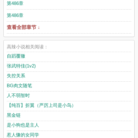
第486章
第486章
查看全部章节 ↓
高辣小说相关阅读：
自蹈覆辙
张武特佳(1v2)
失控关系
BG肉文随笔
人不弱智时
【纯百】折翼（严厉上司是小鸟）
黑金链
是小狗也是主人
惹人慊的女同学