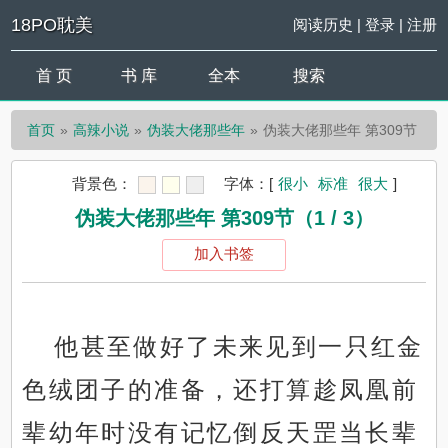
18PO耽美
阅读历史
|
登录
|
注册
首 页
书 库
全本
搜索
首页
高辣小说
伪装大佬那些年
伪装大佬那些年 第309节
背景色：
字体：
[
很小
标准
很大
]
伪装大佬那些年 第309节（1 / 3）
加入书签
他甚至做好了未来见到一只红金
色绒团子的准备，还打算趁凤凰前
辈幼年时没有记忆倒反天罡当长辈