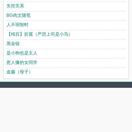
失控关系
BG肉文随笔
人不弱智时
【纯百】折翼（严厉上司是小鸟）
黑金链
是小狗也是主人
惹人慊的女同学
血藤（母子）