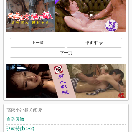
x
上一章
书页/目录
下一页
x
高辣小说相关阅读：
自蹈覆辙
张武特佳(1v2)