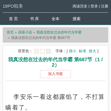
18PO耽美
阅读历史
|
登录
|
注册
首 页
书 库
全本
搜索
首页
高辣小说
我真没想在过去的年代当学霸
我真没想在过去的年代当学霸 第687节
背景色：
字体：
[
很小
标准
很大
]
我真没想在过去的年代当学霸 第687节（1 /
2）
加入书签
李安乐一看这都露馅了，不打算
瞒着了。