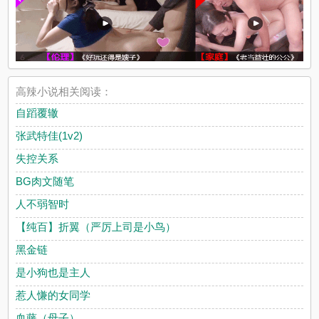
高辣小说相关阅读：
自蹈覆辙
张武特佳(1v2)
失控关系
BG肉文随笔
人不弱智时
【纯百】折翼（严厉上司是小鸟）
黑金链
是小狗也是主人
惹人慊的女同学
血藤（母子）