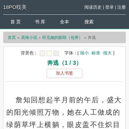
18PO耽美
阅读历史
|
登录
|
注册
首 页
书 库
全本
搜索
首页
高辣小说
听见她的眼睛（包养）
奔逃
背景色：
字体：
[
很小
标准
很大
]
奔逃（1 / 3）
加入书签
詹知回想起半月前的午后，盛大
的阳光倾照万物，她在人工做成的
绿荫草坪上横躺，眼皮盖不住炽目