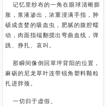
记忆里纱布的一角在眼球清晰膨
胀，浆液渗出，浓重浸满手指，肿
硕成贪婪的吸血虫，肥腻的腹腔蠕
动，肉面指端翻搅出弯曲血线，弹
跳、挣扎、哀叫。
那瞬间像倒回草坪背阳的位置，
麻砺的尼龙草叶连带锐角塑料颗粒
扎进脖颈。
一切归于虚假。