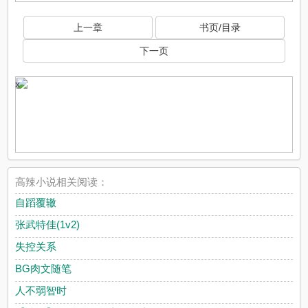
上一章
书页/目录
下一页
x
高辣小说相关阅读：
自蹈覆辙
张武特佳(1v2)
失控关系
BG肉文随笔
人不弱智时