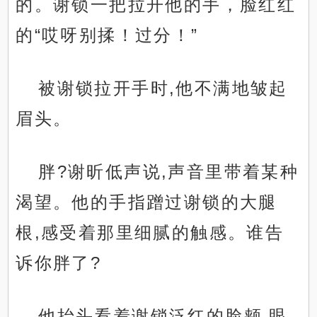
的。谢锁一把拉开他的手，脸红红
的“哎呀别揉！过分！”
被谢锁拉开手时,他不满地皱起
眉头。
胖?谢昕低声说,声音里带着某种
渴望。他的手指蹭过谢锁的大腿
根,感受着那里细腻的触感。谁告
诉你胖了?
他抬头看着谢锁泛红的脸颊,眼