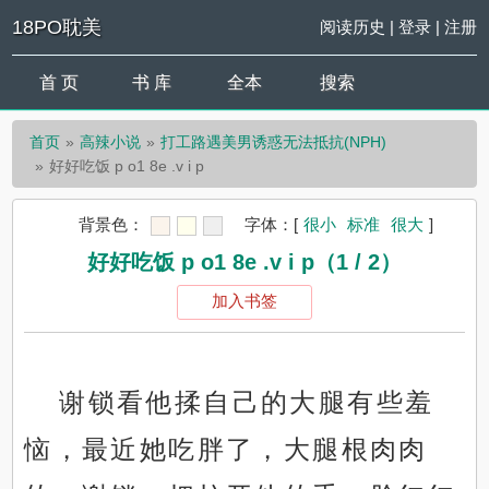
18PO耽美
阅读历史
|
登录
|
注册
首 页
书 库
全本
搜索
首页
高辣小说
打工路遇美男诱惑无法抵抗(NPH)
好好吃饭 p o1 8e .v i p
背景色：
字体：
[
很小
标准
很大
]
好好吃饭 p o1 8e .v i p（1 / 2）
加入书签
谢锁看他揉自己的大腿有些羞
恼，最近她吃胖了，大腿根肉肉