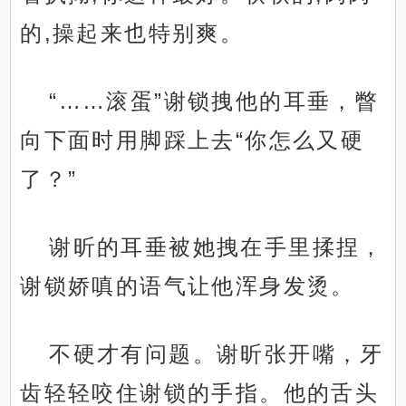
的,操起来也特别爽。
“……滚蛋”谢锁拽他的耳垂，瞥
向下面时用脚踩上去“你怎么又硬
了？”
谢昕的耳垂被她拽在手里揉捏，
谢锁娇嗔的语气让他浑身发烫。
不硬才有问题。谢昕张开嘴，牙
齿轻轻咬住谢锁的手指。他的舌头