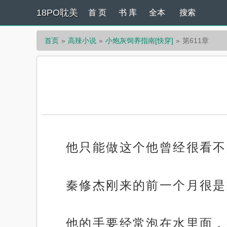
18PO耽美
首 页
书 库
全本
搜索
首页
高辣小说
小炮灰饲养指南[快穿]
第611章
他只能做这个他曾经很看不
秦修杰刚来的前一个月很是
他的手要经常泡在水里面，