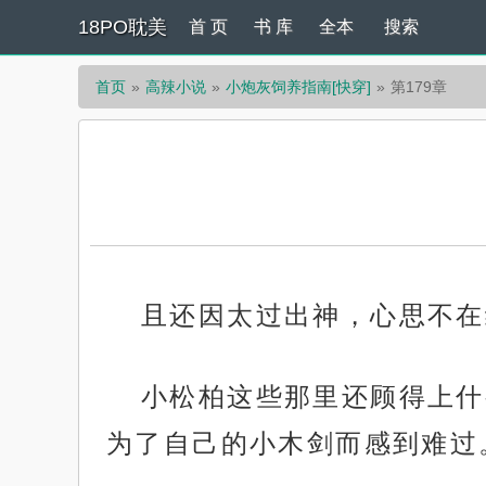
18PO耽美
首 页
书 库
全本
搜索
首页
高辣小说
小炮灰饲养指南[快穿]
第179章
且还因太过出神，心思不在
小松柏这些那里还顾得上什
为了自己的小木剑而感到难过