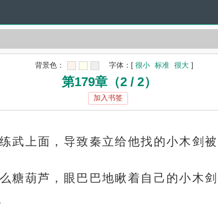
背景色：
字体：
[
很小
标准
很大
]
第179章（2 / 2）
加入书签
练武上面，导致秦立给他找的小木剑被
么糖葫芦，眼巴巴地瞅着自己的小木剑
。