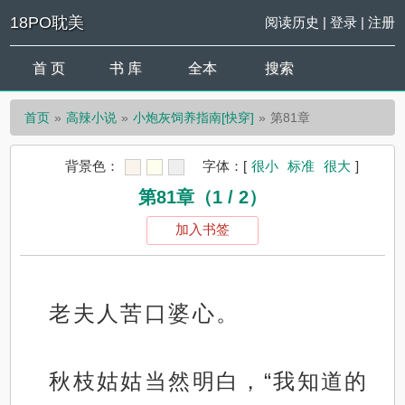
18PO耽美
阅读历史
|
登录
|
注册
首 页
书 库
全本
搜索
首页
高辣小说
小炮灰饲养指南[快穿]
第81章
背景色：
字体：
[
很小
标准
很大
]
第81章（1 / 2）
加入书签
老夫人苦口婆心。
秋枝姑姑当然明白，“我知道的