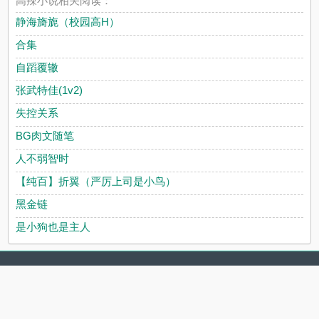
高辣小说相关阅读：
静海旖旎（校园高H）
合集
自蹈覆辙
张武特佳(1v2)
失控关系
BG肉文随笔
人不弱智时
【纯百】折翼（严厉上司是小鸟）
黑金链
是小狗也是主人