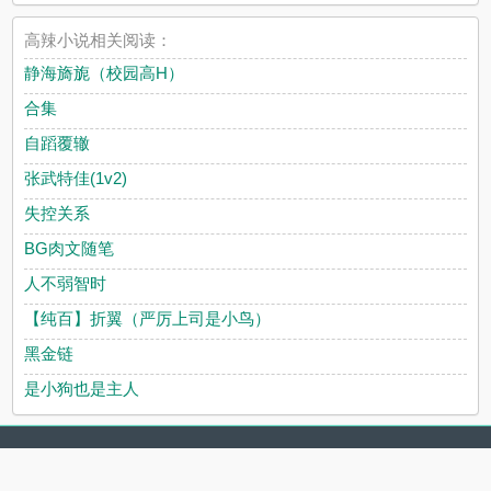
高辣小说相关阅读：
静海旖旎（校园高H）
合集
自蹈覆辙
张武特佳(1v2)
失控关系
BG肉文随笔
人不弱智时
【纯百】折翼（严厉上司是小鸟）
黑金链
是小狗也是主人