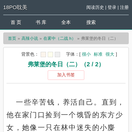
18PO耽美
阅读历史
|
登录
|
注册
首 页
书 库
全本
搜索
首页
高辣小说
在雾中（二战 h）
弗莱堡的冬日（二）
背景色：
字体：
[
很小
标准
很大
]
弗莱堡的冬日（二）（2 / 2）
加入书签
一些辛苦钱，养活自己。直到，
他在家门口捡到一个饿昏的东方少
女，她像一只在林中迷失的小麋