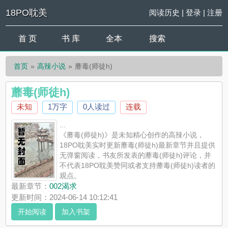
18PO耽美
阅读历史
|
登录
|
注册
首 页
书 库
全本
搜索
首页
高辣小说
蘼毒(师徒h)
蘼毒(师徒h)
未知
1万字
0人读过
连载
...
《蘼毒(师徒h)》是未知精心创作的高辣小说，
18PO耽美实时更新蘼毒(师徒h)最新章节并且提供
无弹窗阅读，书友所发表的蘼毒(师徒h)评论，并
不代表18PO耽美赞同或者支持蘼毒(师徒h)读者的
观点。
最新章节：
002渴求
更新时间：2024-06-14 10:12:41
开始阅读
加入书架