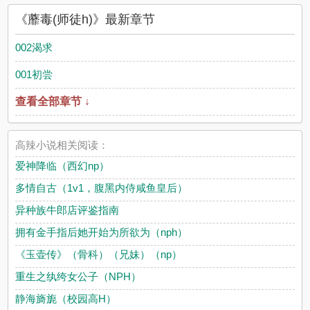
《蘼毒(师徒h)》最新章节
002渴求
001初尝
查看全部章节 ↓
高辣小说相关阅读：
爱神降临（西幻np）
多情自古（1v1，腹黑内侍咸鱼皇后）
异种族牛郎店评鉴指南
拥有金手指后她开始为所欲为（nph）
《玉壶传》（骨科）（兄妹）（np）
重生之纨绔女公子（NPH）
静海旖旎（校园高H）