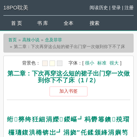
18PO耽美
阅读历史
|
登录
|
注册
首 页
书 库
全本
搜索
首页
高辣小说
念及菲菲
第二章：下次再穿这么短的裙子出门穿一次做到你下不了床
背景色：
字体：
[
很小
标准
很大
]
第二章：下次再穿这么短的裙子出门穿一次做
到你下不了床（1 / 2）
加入书签
绗簩绔狅細涓嬫鍐嶇┛杩欎箞鐭殑瑁
欏瓙鍑洪棬锛岀┛涓娆″仛鍒颁綘涓嬩笉