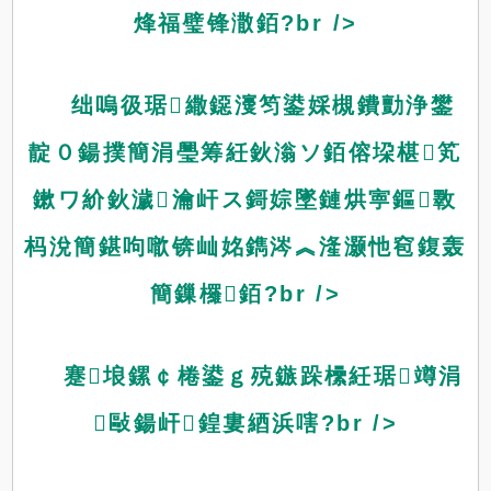
烽福璧锋潵銆?br />
绌嗚彶琚繖鐚濅笉鍙婇槻鐨勯浄鐢
靛０鍚撲簡涓璺筹紝鈥滃ソ銆傛垜椹笂
鏉ワ紒鈥濊瀹屽ス鎶婃墜鏈烘寕鏂斁
杩涗簡鍖呴噷锛屾姳鐫涔︽湰灏忚窇鍑轰
簡鏁欏銆?br />
蹇埌鏍￠棬鍙ｇ殑鏃跺欙紝琚竴涓
敺鍚屽鍠婁綇浜嗐?br />