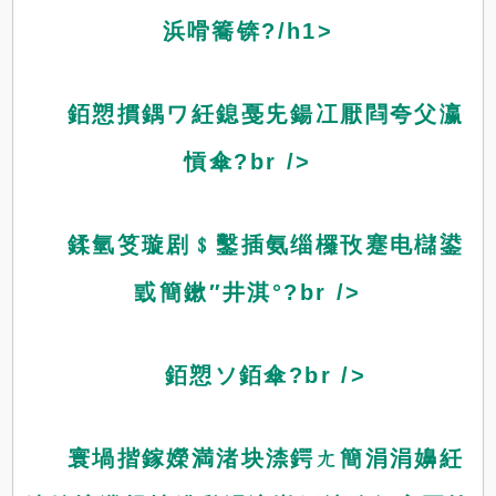
浜嗗簥锛?/h1>
銆愬摜鍝ワ紝鎴戞兂鍚冮厭閰夸父瀛
愩傘?br />
鍒氫笅璇剧﹩鑿插氨缁欏攼蹇电櫧鍙
戜簡鏉″井淇°?br />
銆愬ソ銆傘?br />
寰堝揩鎵嬫満渚块渿鍔ㄤ簡涓涓嬶紝