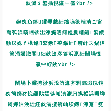
鈥滅﹩鑿插悓瀛︺傗?br />
鍥犱负鏄皬璺戯紝绌嗚彶棰濆ご甯
冩弧浜嗘睏锛岀湅娓呬簡鍠婁綇鑷繁鐨
勪汉姝ｆ槸鑷繁鐝殑鍚屽锛屽ス鍋滀
簡涓嬫潵闂細鈥滄庝箞浜嗭紝闄堝悓
瀛︼紵鈥?br />
闄堝卜灞挎湁浜涗笉濂芥剰鎬濈殑鎸
犱簡鎸犲悗鑴戝嫼锛屾湞濂归掑嚭浜嗕竴
鎶婇洦浼烇紝鈥滃摝锛屾垜鏄湅蹇笅