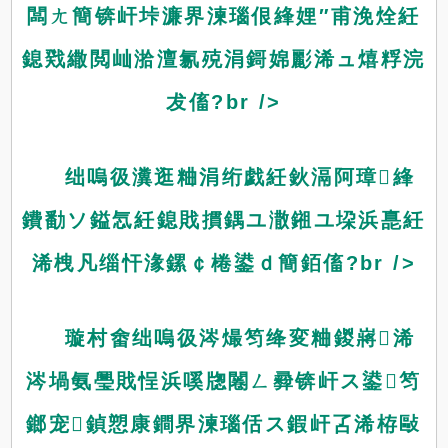
闆ㄤ簡锛屽垰濂界湅瑙佷綘娌″甫浼烇紝
鎴戣繖閲屾湁澶氱殑涓鎶婂彲浠ュ熺粰浣
犮傗?br />
绌嗚彶瀵逛粬涓绗戯紝鈥滆阿璋綘
鐨勫ソ鎰忥紝鎴戝摜鍝ユ潵鎺ユ垜浜嗭紝
浠栧凡缁忓湪鏍￠棬鍙ｄ簡銆傗?br />
璇村畬绌嗚彶涔熶笉绛変粬鍐嶈浠
涔堝氨璺戝悜浜嗘牎闂ㄥ彛锛屽ス鍙笉
鎯宠鍞愬康鐧界湅瑙佸ス鍜屽叾浠栫敺