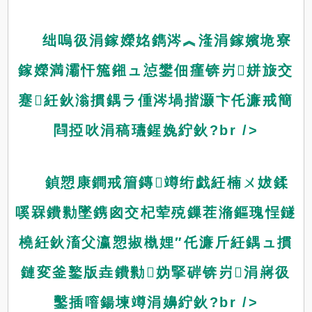
绌嗚彶涓鎵嬫姳鐫涔︽湰涓鎵嬪垝寮
鎵嬫満灞忓箷鎺ュ惉鐢佃瘽锛岃姘旇交
蹇紝鈥滃摜鍝ラ偅涔堝揩灏卞仛濂戒簡
閰掗吙涓稿瓙鍟婏紵鈥?br />
鍞愬康鐧戒篃鏄竴绗戯紝楠ㄨ妭鍒
嗘槑鐨勬墜鎸囪交杞荤殑鏁茬潃鏂瑰悜鐩
橈紝鈥滀父瀛愬掓槸娌″仛濂斤紝鍝ュ摜
鏈変釜鐜版垚鐨勬妫掔硸锛岃涓嶈彶
鑿插噾鍚堜竴涓嬶紵鈥?br />