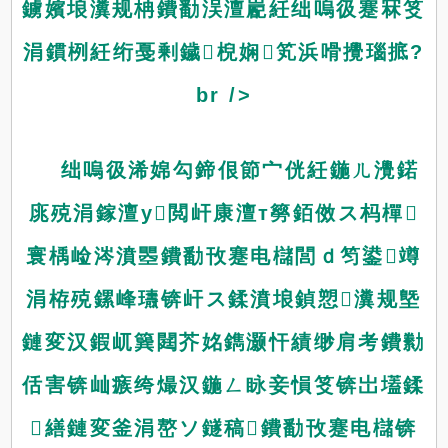
鐪嬪埌瀵规柟鐨勫洖澶嶏紝绌嗚彶蹇冧笅
涓鏆栵紝绗戞剰鐬棿娴笂浜嗗攪瑙掋?
br />
绌嗚彶浠婂勾鍗佷節宀侊紝鍦ㄦ灚鍩
庣殑涓鎵澶у閲屽康澶т簩銆傚ス杩樿
寰楀崄涔濆瞾鐨勫攼蹇电櫧閭ｄ笉鍙竴
涓栫殑鏍峰瓙锛屽ス鍒濆埌鍞愬瀵规墍
鏈変汉鍜屼簨閮芥姳鐫灏忓績缈肩考鐨勬
佸害锛屾瘯绔熶汉鍦ㄥ眿妾愪笅锛岀壒鍒
繕鏈変釜涓嶅ソ鐩稿鐨勫攼蹇电櫧锛