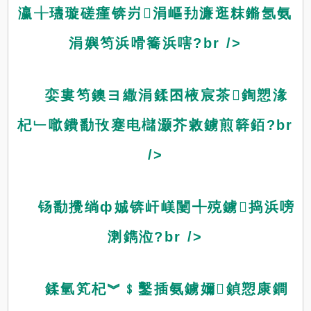
瀛╁瓙璇磋瘽锛岃涓嶇劧濂逛粖鏅氬氨
涓嬩笉浜嗗簥浜嗐?br />
娈婁笉鐭ヨ繖涓鍒囨棭宸茶鍧愬湪
杞﹂噷鐨勫攼蹇电櫧灏芥敹鐪煎簳銆?br
/>
钖勫攪绱ф娍锛屽嵄闄╃殑鐪捣浜嗙
溂鐫涖?br />
鍒氫笂杞︾﹩鑿插氨鐪嬭鍞愬康鐧