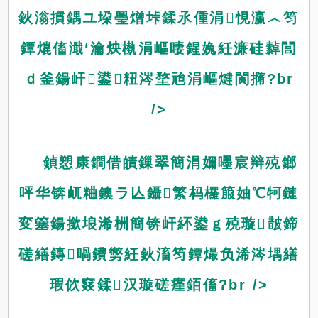
鈥滃摜鍝ユ垜璺熷垰鍒氶偅涓悓瀛︿笉
鐔熴傗濈‘瀹炴槸涓嶇啛鍟婏紝濂硅繛閭
ｄ釜鍚屽鍙粈涔堥兘涓嶇煡閬撱?br
/>
鍞愬康鐧借皟鏁翠簡涓嬭嚜宸辩殑鎯
呯华锛屼粬鐭ラ亾鑷繁杩欏箙妯℃牱鏈
変簺鍚撳埌浠栦簡锛屽紑鍙ｇ殑璇皵鍗
磋繕鏄喎鐨勶紝鈥滀笉鐔熶负浠涔堣繕
瑕佽窡鍒汉璇磋瘽銆傗?br />