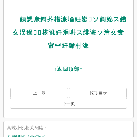
鍞愬康鐧芥棤濂堬紝鍙ソ鎶婂ス鎸
夊洖鍓┚椹讹紝涓哄ス绯诲ソ瀹夊叏
甯︼紝鍗村湪
↑返回顶部↑
上一章
书页/目录
下一页
高辣小说相关阅读：
爱神降临（西幻np）