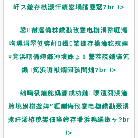
屽ス鏇存槸灏忓績鍙堝皬蹇冦?br />
鍙幇濡備粖鐨勫攼蹇电櫧涓嶅啀灞
呴珮涓翠笅锛屽鑷繁鏇存槸瀹犵殑娌
¤竟浜嗐備竴鎯冲埌姝ょ﹩鑿茬殑鑴镐笂
鐖笂浜嗕袱鐗囩孩闇炪?br />
绌嗚彶鏀舵嬀濂戒功鏈噯澶囧洖瀹
胯垗娲椾釜婢″啀鍘诲攼蹇电櫧鐨勫叕瀵
擄紝浠栫殑鐢佃瘽鍗存墦浜嗚繘鏉ャ?br
/>