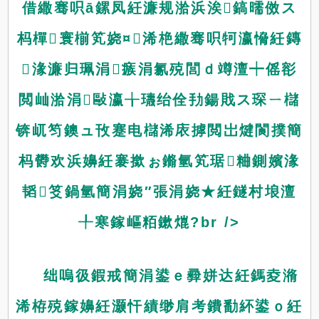
借繖骞呮ā鏍凤紝濂规湁浜涘鎬曘傚ス
杩樿寰椾笂娆¤浠栬繖骞呮牱瀛愶紝鏄
湪濂归珮涓瘯涓氱殑閭ｄ竴澶┿傜彮
閲屾湁涓敺瀛╁瓙绐佺劧鍚戝ス琛ㄧ櫧
锛屼笉鐭ュ攼蹇电櫧浠庡摢閲岀煡閬撲簡
杩欎欢浜嬶紝褰撳ぉ鏅氫笂琚粬鍘嬪湪
韬笅鍋氫簡涓娆″張涓娆★紝鐩村埌澶
╀寒鎵嶇粨鏉熴?br />
绌嗚彶鍜戒簡涓鍙ｅ彛姘达紝鎷夌潃
浠栫殑鎵嬶紝灏忓績缈肩考鐨勫紑鍙ｏ紝