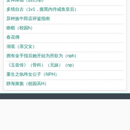
多情自古（1v1，腹黑内侍咸鱼皇后）
异种族牛郎店评鉴指南
吻栀（校园h）
春花傳
湖底（亲父女）
拥有金手指后她开始为所欲为（nph）
《玉壶传》（骨科）（兄妹）（np）
重生之纨绔女公子（NPH）
静海旖旎（校园高H）