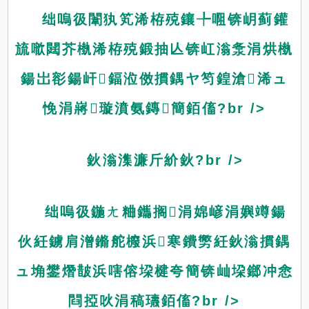
绌嗚彶闈犱笂浠栫殑鑲╄唨锛岄蓟鑵
旈噷閮芥槸浠栫殑鍛抽亾锛屸滃洜涓烘槸
鍚岀彮鍚屽鍢涖傚摜鍝ヤ笉鍠滄浠ュ
悗涓嶈璇濆氨鏄簡銆傗?br />
鈥滃潗濂斤紒鈥?br />
绌嗚彶鍦ㄤ粬鑴搁涓婂嵃涓嬩竴鍚
伙紝鐪肩潧鏅舵櫠浜寒鐨勶紝鈥滃摜鍝
ュ埆鐢熸皵浜嗐傛垜楗夸簡锛屾垜鎯冲悆
閰掗吙涓稿瓙銆傗?br />