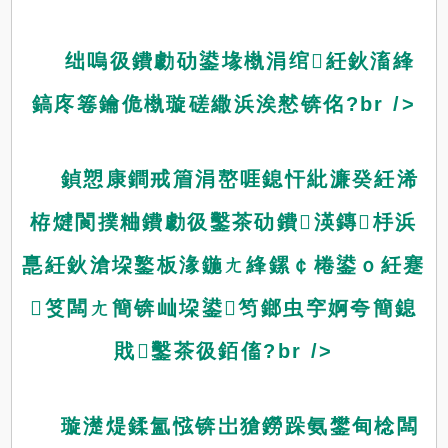
绌嗚彶鐨勮劯鍙堟槸涓绾紝鈥滀綘
鎬庝箞鑰佹槸璇磋繖浜涘憖锛佲?br />
鍞愬康鐧戒篃涓嶅啀鎴忓紕濂癸紝浠
栫煡閬撲粬鐨勮彶鑿茶劯鐨渶鏄杽浜
嗭紝鈥滄垜鐜板湪鍦ㄤ綘鏍￠棬鍙ｏ紝蹇
笅闆ㄤ簡锛屾垜鍙笉鎯虫穻婀夸簡鎴
戝鑿茶彶銆傗?br />
璇濋煶鍒氳惤锛岀獊鐒跺氨鐢甸棯闆