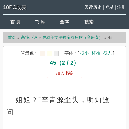
18PO耽美
阅读历史
|
登录
|
注册
首 页
书 库
全本
搜索
首页
高辣小说
在耽美文里被痴汉狂攻（弯掰直）
45
背景色：
字体：
[
很小
标准
很大
]
45（2 / 2）
加入书签
姐姐？”李青源歪头，明知故
问。