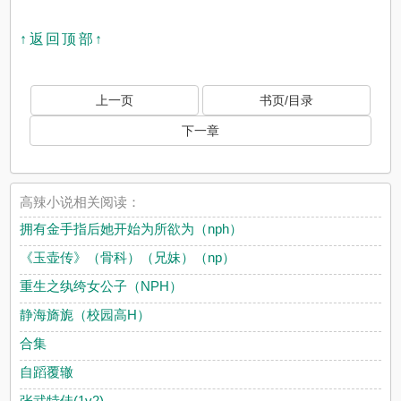
↑返回顶部↑
上一页
书页/目录
下一章
高辣小说相关阅读：
拥有金手指后她开始为所欲为（nph）
《玉壶传》（骨科）（兄妹）（np）
重生之纨绔女公子（NPH）
静海旖旎（校园高H）
合集
自蹈覆辙
张武特佳(1v2)