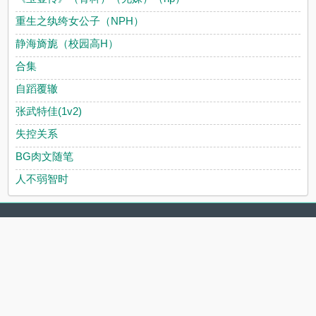
重生之纨绔女公子（NPH）
静海旖旎（校园高H）
合集
自蹈覆辙
张武特佳(1v2)
失控关系
BG肉文随笔
人不弱智时