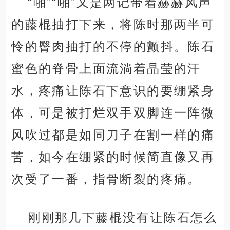
“啪”“啪”又是两记带着赫赫风声
的藤棍抽打下来，将陈时那两半可
怜的臀肉抽打的不停的颤抖。陈石
蜜色的脊骨上面流淌着晶莹的汗
水，疼痛让陈石下意识的要绷紧身
体，可是被打烂双手双脚连一阵微
风吹过都是如同刀子在割一样的痛
苦，如今在绷紧的时候简直像又再
次受了一番，指骨断裂的疼痛。
刚刚那几下藤棍没有让陈石怎么