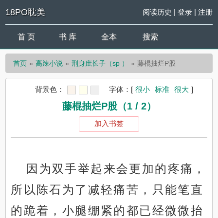
18PO耽美
阅读历史
|
登录
|
注册
首 页
书 库
全本
搜索
首页
高辣小说
刑身庶长子（sp ）
藤棍抽烂P股
背景色：
字体：
[
很小
标准
很大
]
藤棍抽烂P股（1 / 2）
加入书签
因为双手举起来会更加的疼痛，
所以陈石为了减轻痛苦，只能笔直
的跪着，小腿绷紧的都已经微微抬