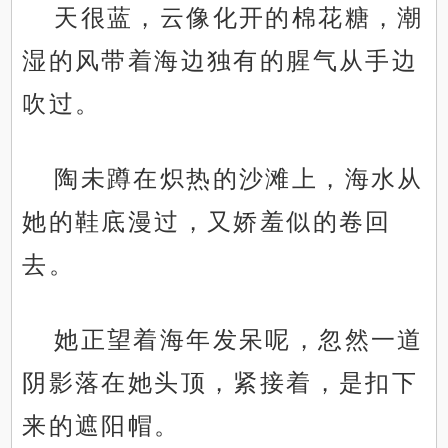
天很蓝，云像化开的棉花糖，潮
湿的风带着海边独有的腥气从手边
吹过。
陶未蹲在炽热的沙滩上，海水从
她的鞋底漫过，又娇羞似的卷回
去。
她正望着海年发呆呢，忽然一道
阴影落在她头顶，紧接着，是扣下
来的遮阳帽。