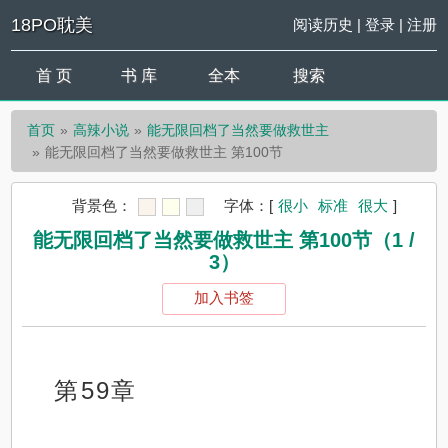
18PO耽美
阅读历史
|
登录
|
注册
首 页
书 库
全本
搜索
首页
高辣小说
能无限回档了当然要做救世主
能无限回档了当然要做救世主 第100节
背景色：
字体：
[
很小
标准
很大
]
能无限回档了当然要做救世主 第100节（1 /
3）
加入书签
第59章