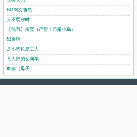
BG肉文随笔
人不弱智时
【纯百】折翼（严厉上司是小鸟）
黑金链
是小狗也是主人
惹人慊的女同学
血藤（母子）