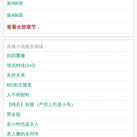
第486章
第486章
查看全部章节 ↓
高辣小说相关阅读：
自蹈覆辙
张武特佳(1v2)
失控关系
BG肉文随笔
人不弱智时
【纯百】折翼（严厉上司是小鸟）
黑金链
是小狗也是主人
惹人慊的女同学