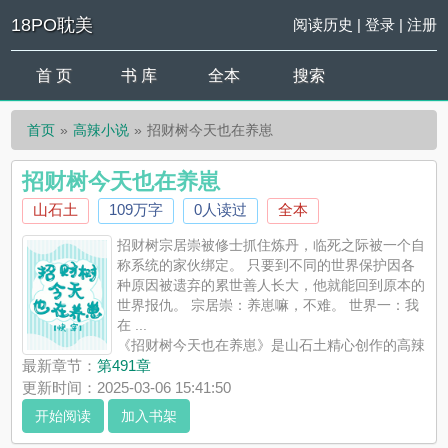
18PO耽美
阅读历史
|
登录
|
注册
首 页
书 库
全本
搜索
首页
高辣小说
招财树今天也在养崽
招财树今天也在养崽
山石土
109万字
0人读过
全本
招财树宗居崇被修士抓住炼丹，临死之际被一个自
称系统的家伙绑定。 只要到不同的世界保护因各
种原因被遗弃的累世善人长大，他就能回到原本的
世界报仇。 宗居崇：养崽嘛，不难。 世界一：我
在 ...
《招财树今天也在养崽》是山石土精心创作的高辣
小说，18PO耽美实时更新招财树今天也在养崽最新章节并且提供
最新章节：
第491章
无弹窗阅读，书友所发表的招财树今天也在养崽评论，并不代表
更新时间：2025-03-06 15:41:50
18PO耽美赞同或者支持招财树今天也在养崽读者的观点。
开始阅读
加入书架