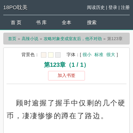
18PO耽美
阅读历史
|
登录
|
注册
首 页
书 库
全本
搜索
首页
高辣小说
攻略对象变成室友后，他不对劲
第123章
背景色：
字体：
[
很小
标准
很大
]
第123章（1 / 1）
加入书签
顾时逾握了握手中仅剩的几个硬
币，凄凄惨惨的蹲在了路边。