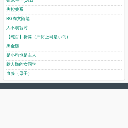
张武特佳(1v2)
失控关系
BG肉文随笔
人不弱智时
【纯百】折翼（严厉上司是小鸟）
黑金链
是小狗也是主人
惹人慊的女同学
血藤（母子）