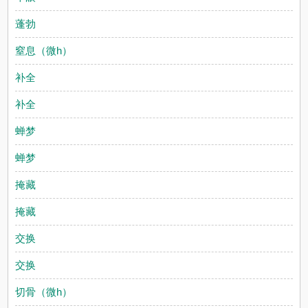
蓬勃
窒息（微h）
补全
补全
蝉梦
蝉梦
掩藏
掩藏
交换
交换
切骨（微h）