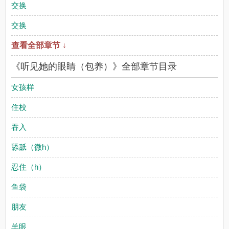
交换
交换
查看全部章节 ↓
《听见她的眼睛（包养）》全部章节目录
女孩样
住校
吞入
舔舐（微h）
忍住（h）
鱼袋
朋友
羊眼