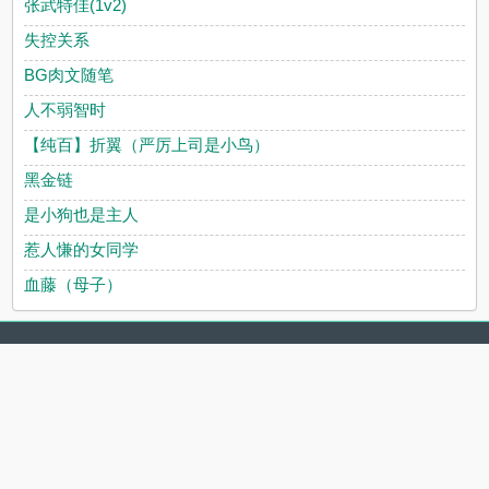
张武特佳(1v2)
失控关系
BG肉文随笔
人不弱智时
【纯百】折翼（严厉上司是小鸟）
黑金链
是小狗也是主人
惹人慊的女同学
血藤（母子）