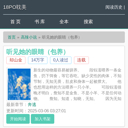
18PO耽美
阅读历史
|
首 页
书 库
全本
搜索
首页
高辣小说
听见她的眼睛（包养）
听见她的眼睛（包养）
却山金
14万字
0人读过
连载
新生的动物最容易被驯养。 段钰濡喂养一条金
鱼，扔下饵食，等它吞吃。缺少灵性的肉体，不知
节制，无知无畏，肚皮和身体一起被撑大。 他
也想用这样的方法喂养一只小羊。 可段钰濡很
晚才明白，詹知不是金鱼、不是小羊、不是任何动
物。 詹知。知道，知晓，无知。 因为无知
所以莽撞。 因为无知所以无畏。 ————＊1v1，sc，学
最新章节：
奔逃
生妹×美人金主，年龄差12岁，开篇女16男28?请自行避雷，拒绝
更新时间：2025-03-06 03:27:01
代入现实...
开始阅读
加入书架
《听见她的眼睛（包养）》是却山金精心创作的高辣小说，18PO
耽美实时更新听见她的眼睛（包养）最新章节并且提供无弹窗阅