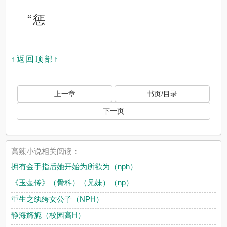
“惩
↑返回顶部↑
上一章
书页/目录
下一页
高辣小说相关阅读：
拥有金手指后她开始为所欲为（nph）
《玉壶传》（骨科）（兄妹）（np）
重生之纨绔女公子（NPH）
静海旖旎（校园高H）