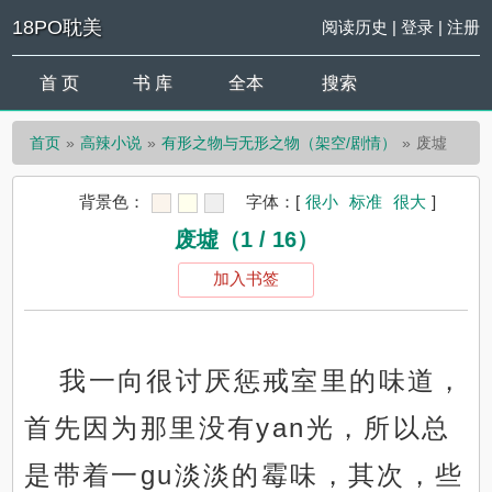
18PO耽美
阅读历史
|
登录
|
注册
首 页
书 库
全本
搜索
首页
高辣小说
有形之物与无形之物（架空/剧情）
废墟
背景色：
字体：
[
很小
标准
很大
]
废墟（1 / 16）
加入书签
我一向很讨厌惩戒室里的味道，
首先因为那里没有yan光，所以总
是带着一gu淡淡的霉味，其次，些