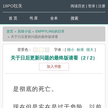
18PO耽美
阅读历史
|
登录
|
注册
首 页
书 库
全本
搜索
首页
高辣小说
ENPPYLING的日常
关于日后更新问题的最终版请看
背景色：
字体：
[
很小
标准
很大
]
关于日后更新问题的最终版请看（2 / 2）
加入书签
是彻底的死亡。
现在但是实在是过于危险，以前