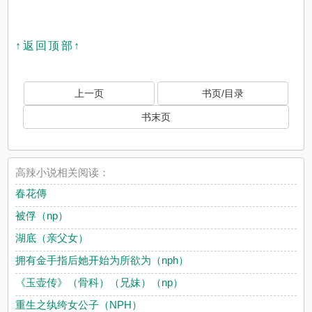
↑返回顶部↑
上一页
书页/目录
书末页
高辣小说相关阅读：
春花傳
被俘（np）
湖底（亲父女）
拥有金手指后她开始为所欲为（nph）
《玉壶传》（骨科）（兄妹）（np）
重生之纨绔女公子（NPH）